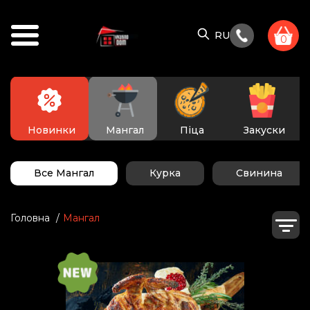
RU
0
Новинки
Мангал
Піца
Закуски
Все Мангал
Курка
Свинина
Головна
Мангал