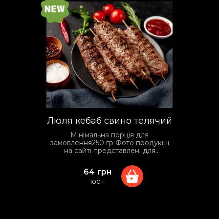
Люля кебаб свино телячий
Мінімальна порція для
замовлення250 гр Фото продукції
на сайті представлені для
прикладу. Фактичний вид упаковки
та сервірування може відрізнятися
64
грн
залежно від умов доставки.
+
100 г