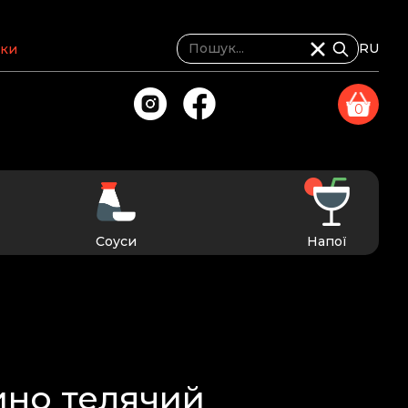
RU
жки
0
Соуси
Напої
ино телячий