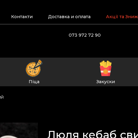
Контакти
Доставка и оплата
Акції та Зни
073 972 72 90
Піца
Закуски
ий
Люля кебаб св