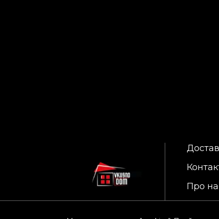
Достав
Контак
Про на
Полит