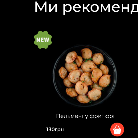
Ми рекомен
Пельмені у фритюрі
130
грн
+