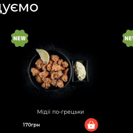
дуємо
Мідії по-грецьки
170
грн
+