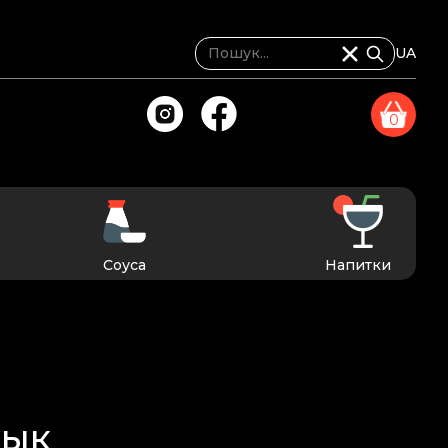
UA
0
Соуса
Напитки
лык