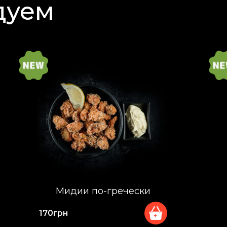
дуем
Мидии по-гречески
170
грн
+