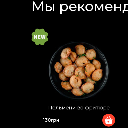
Мы рекомен
Пельмени во фритюре
130
грн
+