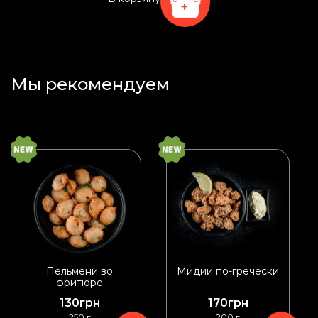
+
Мы рекомендуем
Пельмени во
Мидии по-гречески
фритюре
130
грн
170
грн
250 г
200 г