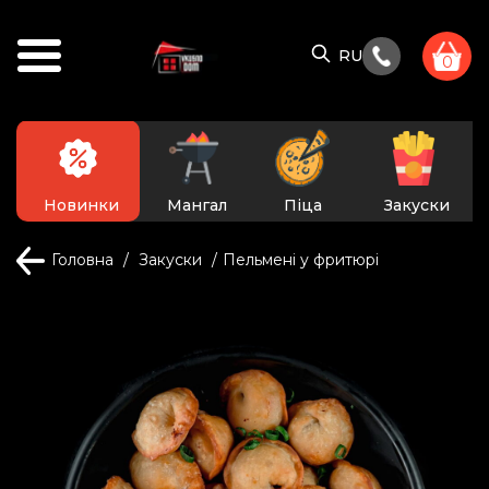
RU
0
Новинки
Мангал
Піца
Закуски
Головна
Закуски
Пельмені у фритюрі