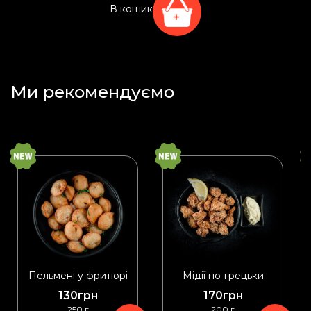
В кошик
+
Ми рекомендуємо
Пельмені у фритюрі
Мідії по-грецьки
130
грн
170
грн
250 г
200 г