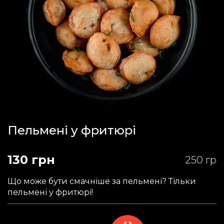
Пельмені у фритюрі
130 грн
250 гр
Що може бути смачніше за пельмені? Тільки
пельмені у фритюрі!